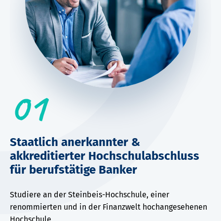
01
Staatlich anerkannter &
V
akkreditierter Hochschulabschluss
a
für berufstätige Banker
Al
at
Studiere an der Steinbeis-Hochschule, einer
sc
renommierten und in der Finanzwelt hochangesehenen
Art
Hochschule